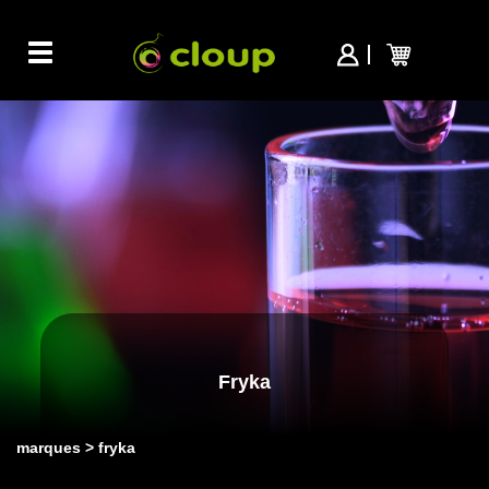
Toggle
navigation
Fryka
marques
fryka