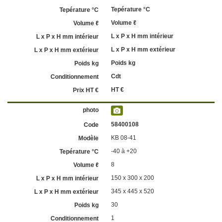
Tepérature °C
Volume ℓ
L x P x H mm intérieur
L x P x H mm extérieur
Poids kg
Cdt
HT €
58400108
KB 08-41
-40 à +20
8
150 x 300 x 200
345 x 445 x 520
30
1