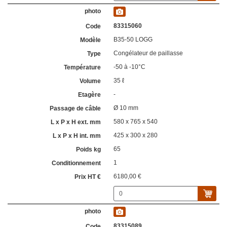
83315060
B35-50 LOGG
Congélateur de paillasse
-50 à -10°C
35 ℓ
-
Ø 10 mm
580 x 765 x 540
425 x 300 x 280
65
1
6180,00 €
83315089