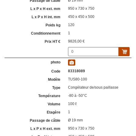
Ø 19 mm
950 x 730 x 750
450 x 450 x 500
120
1
9826,00 €
83318089
TUS80-100
Congélateur de/sous paillasse
-80 à -50°C
100 ℓ
1
Ø 19 mm
950 x 730 x 750