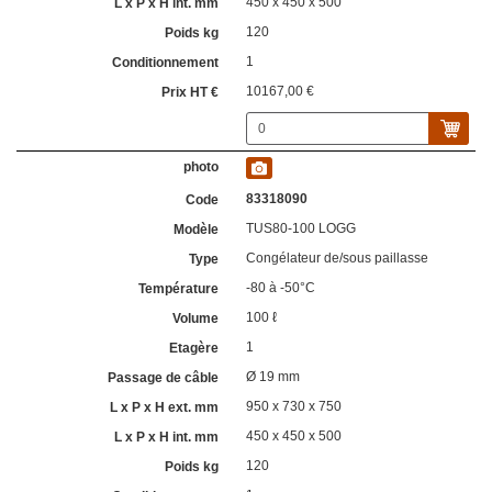
450 x 450 x 500
120
1
10167,00 €
83318090
TUS80-100 LOGG
Congélateur de/sous paillasse
-80 à -50°C
100 ℓ
1
Ø 19 mm
950 x 730 x 750
450 x 450 x 500
120