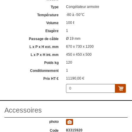
Congélateur armoire
-80 à -50°C
100 ℓ
1
Ø 19 mm
670 x 730 x 1200
450 x 450 x 500
120
1
11190,00 €
Accessoires
83315920