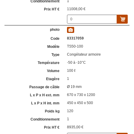
1
11008,00 €
83317059
TS50-100
Congélateur armoire
-50 à -10°C
100 ℓ
1
Ø 19 mm
670 x 730 x 1200
450 x 450 x 500
120
1
8935,00 €