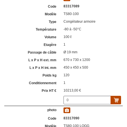
83317089
TS80-100
Congélateur armoire
-80 à -50°C
100 ℓ
1
Ø 19 mm
670 x 730 x 1200
450 x 450 x 500
120
1
10213,00 €
83317090
TS80-100 LOGG