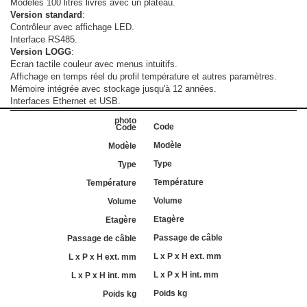
Modèles 100 litres livrés avec un plateau.
Version standard
:
Contrôleur avec affichage LED.
Interface RS485.
Version LOGG
:
Ecran tactile couleur avec menus intuitifs.
Affichage en temps réel du profil température et autres paramètres.
Mémoire intégrée avec stockage jusqu'à 12 années.
Interfaces Ethernet et USB.
Code
Modèle
Type
Température
Volume
Etagère
Passage de câble
L x P x H ext. mm
L x P x H int. mm
Poids kg