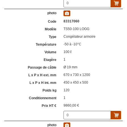
83317060
TS50-100 LOGG
Congélateur armoire
-50 à -10°C
100 ℓ
1
Ø 19 mm
670 x 730 x 1200
450 x 450 x 500
120
1
9860,00 €