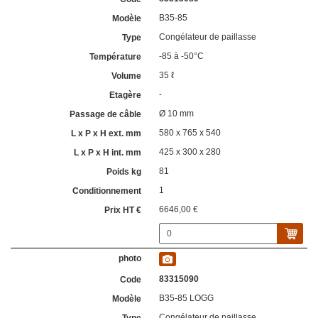
B35-85
Congélateur de paillasse
-85 à -50°C
35 ℓ
-
Ø 10 mm
580 x 765 x 540
425 x 300 x 280
81
1
6646,00 €
83315090
B35-85 LOGG
Congélateur de paillasse