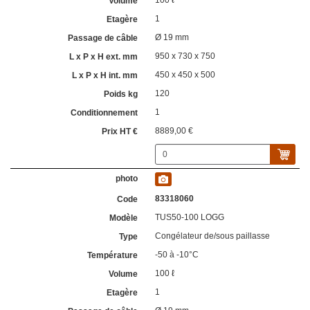
100 ℓ
1
Ø 19 mm
950 x 730 x 750
450 x 450 x 500
120
1
8889,00 €
83318060
TUS50-100 LOGG
Congélateur de/sous paillasse
-50 à -10°C
100 ℓ
1