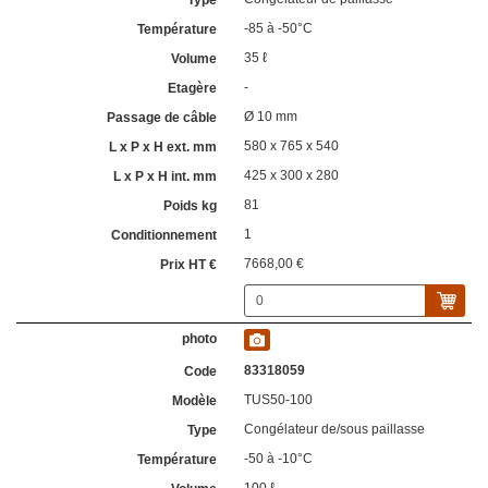
-85 à -50°C
35 ℓ
-
Ø 10 mm
580 x 765 x 540
425 x 300 x 280
81
1
7668,00 €
83318059
TUS50-100
Congélateur de/sous paillasse
-50 à -10°C