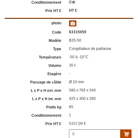
Cdt
HT €
83315059
B35-50
Congélateur de paillasse
-50 à -10°C
35 ℓ
-
Ø 10 mm
580 x 765 x 540
425 x 300 x 280
65
1
5157,00 €