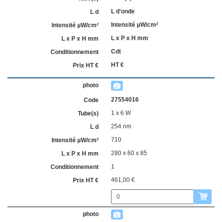
L d'onde
Intensité µW/cm²
L x P x H mm
Cdt
HT €
27554016
1 x 6 W
254 nm
710
280 x 60 x 85
1
461,00 €