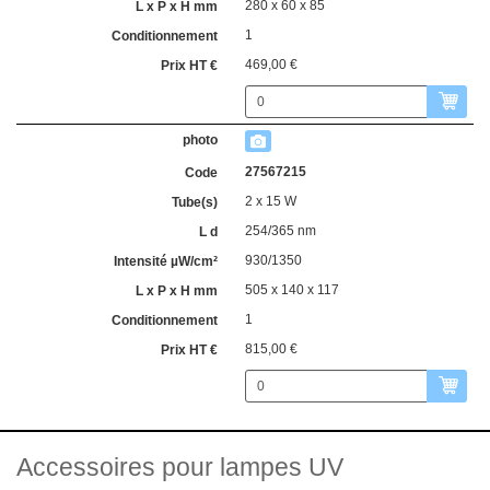
280 x 60 x 85
1
469,00 €
27567215
2 x 15 W
254/365 nm
930/1350
505 x 140 x 117
1
815,00 €
Accessoires pour lampes UV