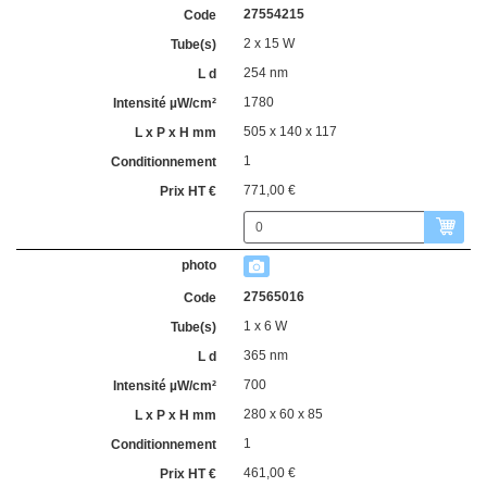
27554215
2 x 15 W
254 nm
1780
505 x 140 x 117
1
771,00 €
27565016
1 x 6 W
365 nm
700
280 x 60 x 85
1
461,00 €