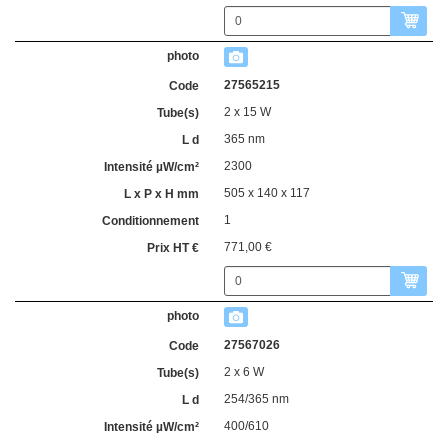
27565215
2 x 15 W
365 nm
2300
505 x 140 x 117
1
771,00 €
27567026
2 x 6 W
254/365 nm
400/610