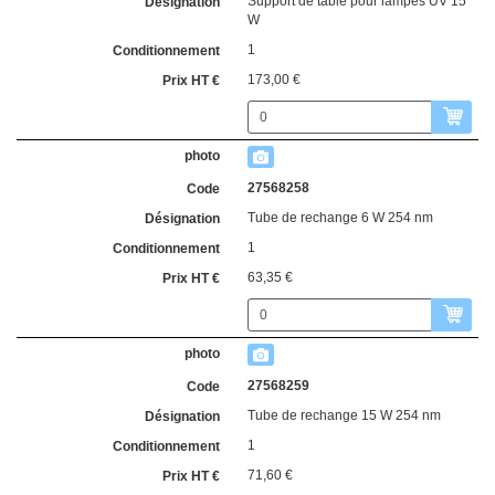
Support de table pour lampes UV 15
W
1
173,00 €
27568258
Tube de rechange 6 W 254 nm
1
63,35 €
27568259
Tube de rechange 15 W 254 nm
1
71,60 €