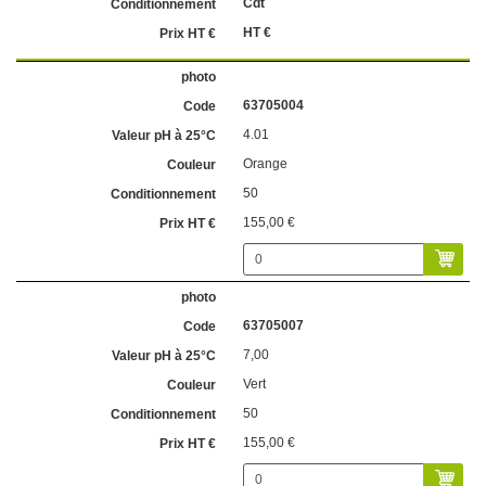
Cdt
HT €
63705004
4.01
Orange
50
155,00 €
63705007
7,00
Vert
50
155,00 €