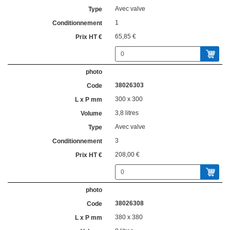
Avec valve
1
65,85 €
38026303
300 x 300
3,8 litres
Avec valve
3
208,00 €
38026308
380 x 380