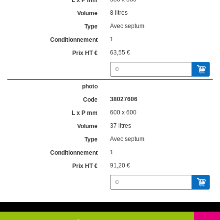
8 litres
Avec septum
1
63,55 €
38027606
600 x 600
37 litres
Avec septum
1
91,20 €