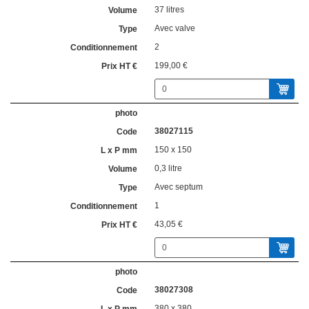
37 litres
Avec valve
2
199,00 €
38027115
150 x 150
0,3 litre
Avec septum
1
43,05 €
38027308
380 x 380