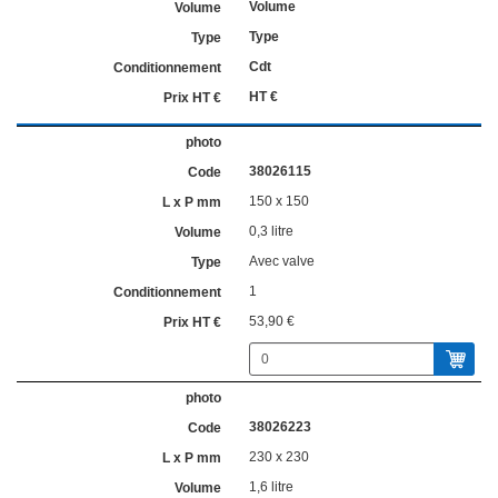
Volume
Type
Cdt
HT €
38026115
150 x 150
0,3 litre
Avec valve
1
53,90 €
38026223
230 x 230
1,6 litre