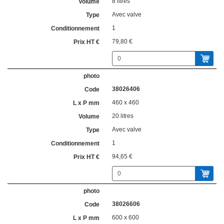
8 litres
Avec valve
1
79,80 €
38026406
460 x 460
20 litres
Avec valve
1
94,65 €
38026606
600 x 600