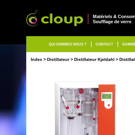
Matériels & Consom
Soufflage de verre
QUI SOMMES NOUS ?
CONTACT
GAMM
Index
Distillateur
Distillateur Kjeldahl
Distilla