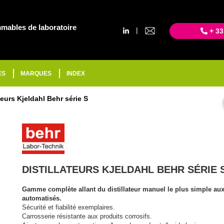
mables de laboratoire
|
+ 33
ES
MARQUES
INDEX
teurs Kjeldahl Behr série S
DISTILLATEURS KJELDAHL BEHR SÉRIE 
Gamme complète allant du distillateur manuel le plus simple aux
automatisés.
Sécurité et fiabilité exemplaires.
Carrosserie résistante aux produits corrosifs.