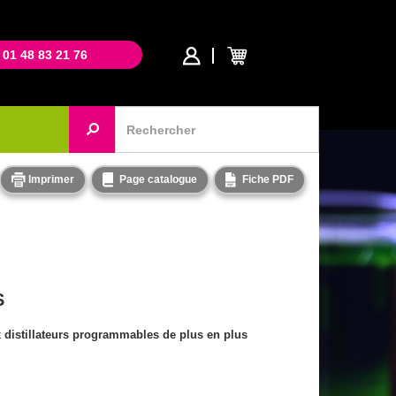
 01 48 83 21 76
Imprimer
Page catalogue
Fiche PDF
S
 distillateurs programmables de plus en plus