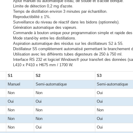
Ajout manuel ou automatique d'eau, de soude et d'acide borique.
Limite de détection 0,2 mg d'azote.
Temps de distillation environ 3 minutes par échantillon.
Reproductibilité ± 1%.
Surveillance du niveau de réactif dans les bidons (optionnels).
Génération automatique des vapeurs.
Commande à bouton unique pour programmation simple et rapide des te
Mode stand-by entre les distillations.
Aspiration automatique des résidus sur les distillateurs S2 à S5.
Distillateur S5 complètement automatisé permettant le branchement d'un 
Utilisation avec les différents tubes digesteurs de 250 à 750 ml.
Interface RS 232 et logiciel Windows® pour transfert des données (s
L410 x P410 x H675 mm / 1700 W.
S1
S2
S3
Manuel
Semi-automatique
Semi-automatique
Non
Non
Oui
Oui
Oui
Oui
Non
Non
Non
Non
Non
Oui
Non
Oui
Oui