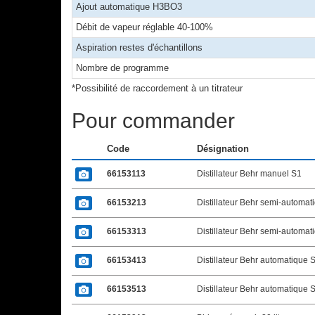
Ajout automatique H3BO3
Débit de vapeur réglable 40-100%
Aspiration restes d'échantillons
Nombre de programme
*Possibilité de raccordement à un titrateur
Pour commander
Code
Désignation
66153113
Distillateur Behr manuel S1
66153213
Distillateur Behr semi-automat
66153313
Distillateur Behr semi-automat
66153413
Distillateur Behr automatique 
66153513
Distillateur Behr automatique 