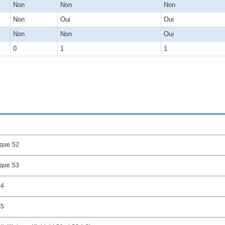
Non
Non
Non
Non
Oui
Oui
Non
Non
Oui
0
1
1
ique S2
ique S3
S4
S5