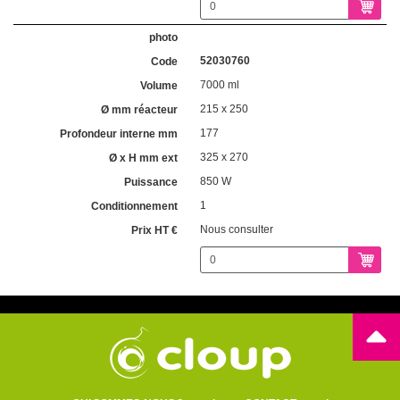
52030760
7000 ml
215 x 250
177
325 x 270
850 W
1
Nous consulter