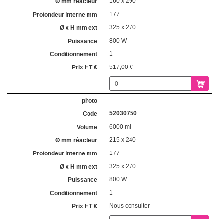
160 x 290
177
325 x 270
800 W
1
517,00 €
52030750
6000 ml
215 x 240
177
325 x 270
800 W
1
Nous consulter