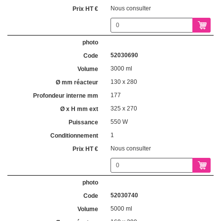
Nous consulter
52030690
3000 ml
130 x 280
177
325 x 270
550 W
1
Nous consulter
52030740
5000 ml