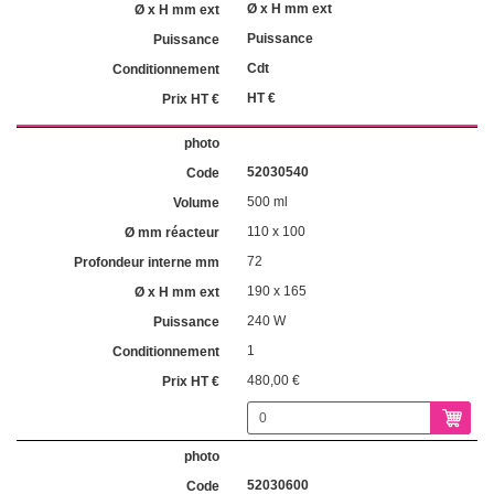
Ø x H mm ext
Puissance
Cdt
HT €
52030540
500 ml
110 x 100
72
190 x 165
240 W
1
480,00 €
52030600