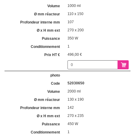
1000 ml
110 x 150
107
270 x 200
350 W
1
496,00 €
52030650
2000 ml
130 x 190
142
270 x 235
450 W
1