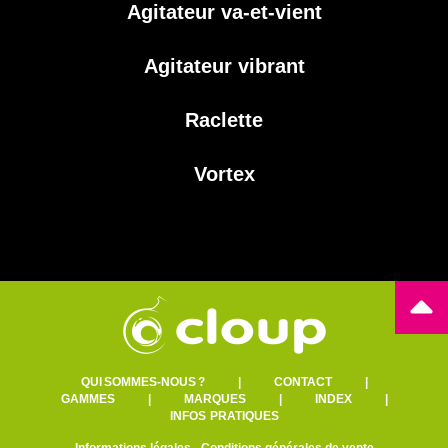
Agitateur va-et-vient
Agitateur vibrant
Raclette
Vortex
QUI SOMMES-NOUS ?
|
CONTACT
|
GAMMES
|
MARQUES
|
INDEX
|
INFOS PRATIQUES