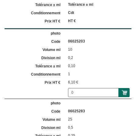
Tolérance ± ml
Cdt
HT €
06025203
10
0,2
0,10
1
6,10 €
06025283
25
0,5
0,25