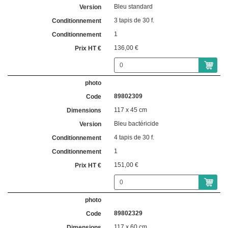
Bleu standard
3 tapis de 30 f.
1
136,00 €
89802309
117 x 45 cm
Bleu bactéricide
4 tapis de 30 f.
1
151,00 €
89802329
117 x 60 cm