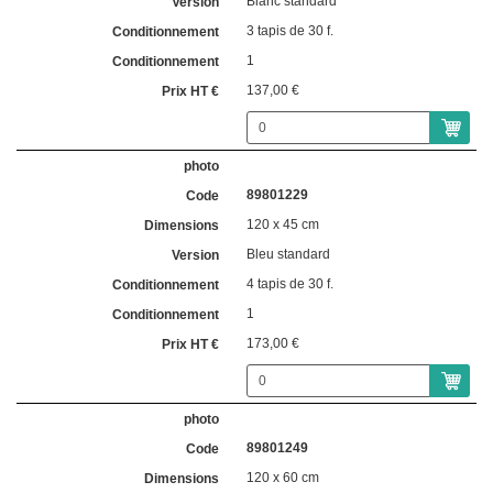
Blanc standard
3 tapis de 30 f.
1
137,00 €
89801229
120 x 45 cm
Bleu standard
4 tapis de 30 f.
1
173,00 €
89801249
120 x 60 cm