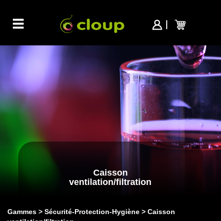
Toggle
navigation
Caisson
ventilation/filtration
Gammes
Sécurité-Protection-Hygiène
Caisson