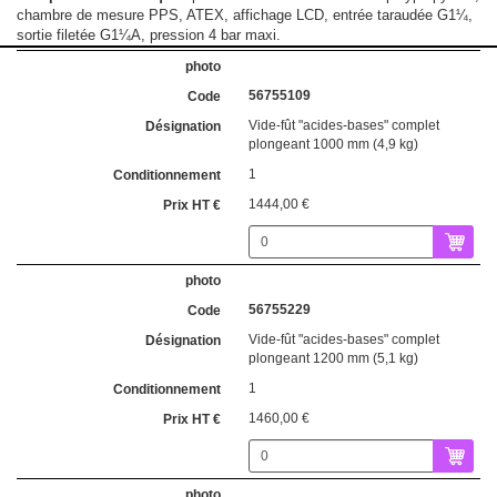
chambre de mesure PPS, ATEX, affichage LCD, entrée taraudée G1¼,
sortie filetée G1¼A, pression 4 bar maxi.
56755109
Vide-fût "acides-bases" complet
plongeant 1000 mm (4,9 kg)
1
1444,00 €
56755229
Vide-fût "acides-bases" complet
plongeant 1200 mm (5,1 kg)
1
1460,00 €