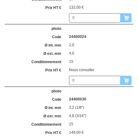
132,00 €
24400024
2,0
4,0
15
Nous consulter
24400030
3,2 (1/8″)
4,8 (3/16″)
15
149,00 €