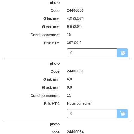
24400050
4,8 (3/16″)
9,6 (3/8″)
15
397,00 €
24400061
6,0
9,0
15
Nous consulter
24400064