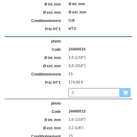
Ø int. mm
Ø ext. mm
Cdt
HT €
24400016
1,6 (1/16″)
4,8 (3/16″)
15
174,00 €
24400015
1,6 (1/16″)
3,2 (1/8″)
15