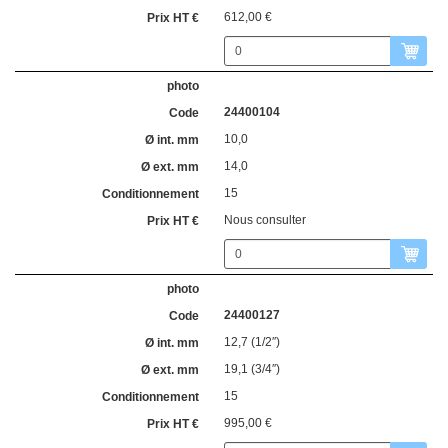
612,00 €
24400104
10,0
14,0
15
Nous consulter
24400127
12,7 (1/2″)
19,1 (3/4″)
15
995,00 €