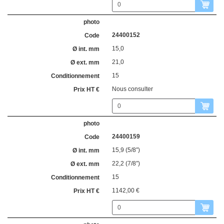
24400152
15,0
21,0
15
Nous consulter
24400159
15,9 (5/8″)
22,2 (7/8″)
15
1142,00 €