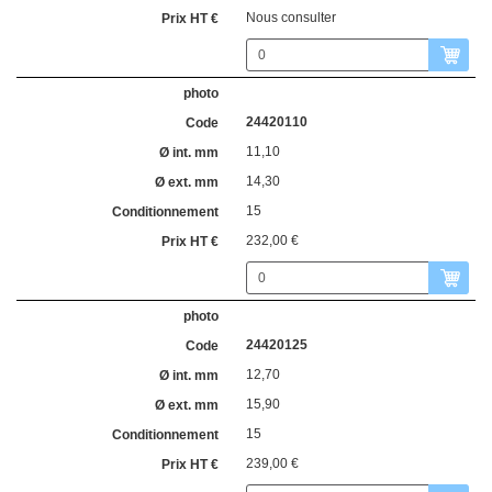
Nous consulter
24420110
11,10
14,30
15
232,00 €
24420125
12,70
15,90
15
239,00 €