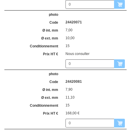
24420071
7,00
10,00
15
Nous consulter
24420081
7,90
11,10
15
168,00 €