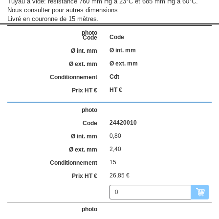
Tuyau à vide: résistance 760 mm Hg à 23°C et 685 mm Hg à 60°C.
Nous consulter pour autres dimensions.
Livré en couronne de 15 mètres.
Code
Ø int. mm
Ø ext. mm
Cdt
HT €
24420010
0,80
2,40
15
26,85 €