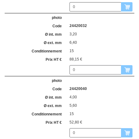
24420032
3,20
6,40
15
88,15 €
24420040
4,00
5,60
15
52,80 €