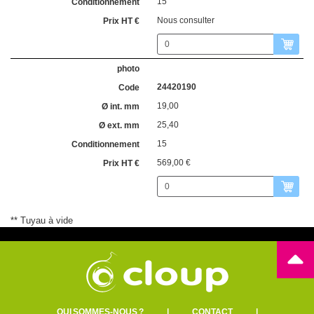
15
Nous consulter
24420190
19,00
25,40
15
569,00 €
** Tuyau à vide
QUI SOMMES-NOUS ?
|
CONTACT
|