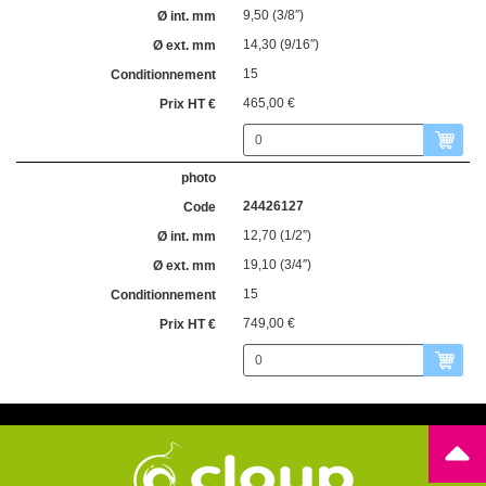
9,50 (3/8″)
14,30 (9/16″)
15
465,00 €
24426127
12,70 (1/2″)
19,10 (3/4″)
15
749,00 €