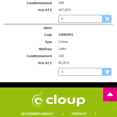
100
427,00 €
24085001
Cerise
Latex
100
85,35 €
QUI SOMMES-NOUS ?
|
CONTACT
|