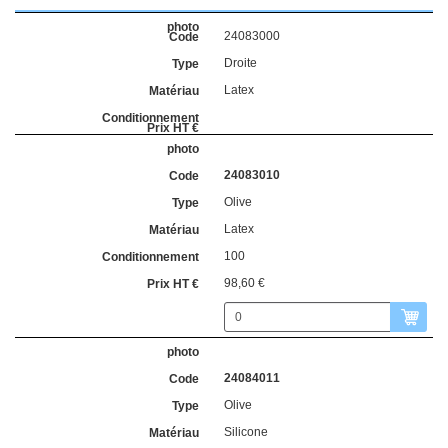
24083000
Droite
Latex
24083010
Olive
Latex
100
98,60 €
24084011
Olive
Silicone