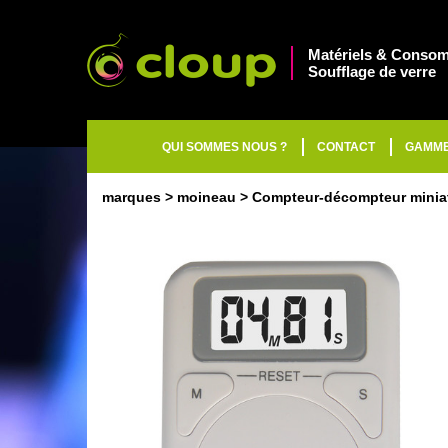
Matériels & Consom
Soufflage de verre
QUI SOMMES NOUS ?
CONTACT
GAMM
marques
moineau
Compteur-décompteur minia