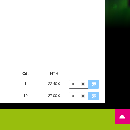
Cdt
HT €
1
22,40 €
10
27,00 €