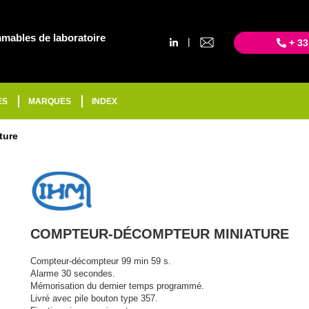
mables de laboratoire
|
+ 33
ES
MARQUES
INDEX
ture
COMPTEUR-DÉCOMPTEUR MINIATURE
Compteur-décompteur 99 min 59 s.
Alarme 30 secondes.
Mémorisation du dernier temps programmé.
Livré avec pile bouton type 357.