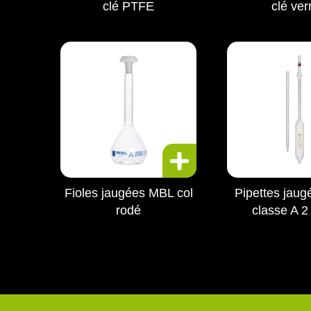
clé PTFE
clé ver
Fioles jaugées MBL col
Pipettes jau
rodé
classe A 2 