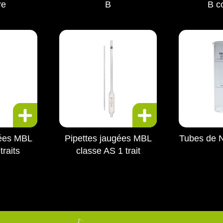
re
B
B c
gées MBL
Pipettes jaugées MBL
Tubes de 
traits
classe AS 1 trait