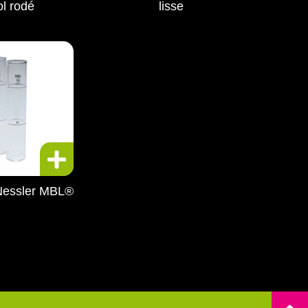
ol rodé
lisse
Nessler MBL®