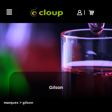
Toggle
navigation
Gilson
marques
gilson