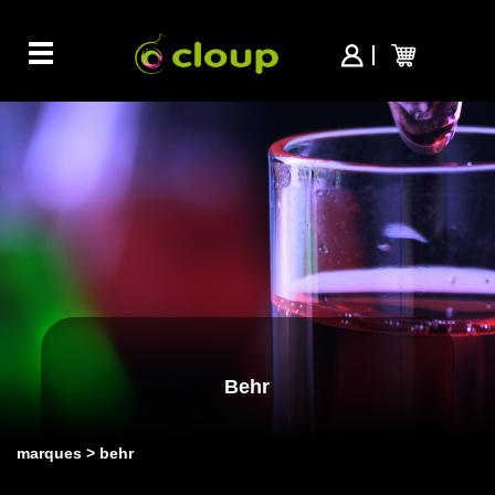
Toggle
navigation
Behr
marques
behr