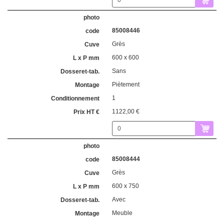
85008446
Grès
600 x 600
Sans
Piètement
1
1122,00 €
85008444
Grès
600 x 750
Avec
Meuble