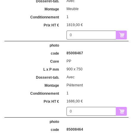
Avec
Meuble
1
1819,00 €
85008467
PP
900 x 750
Avec
Piètement
1
1686,00 €
85008464