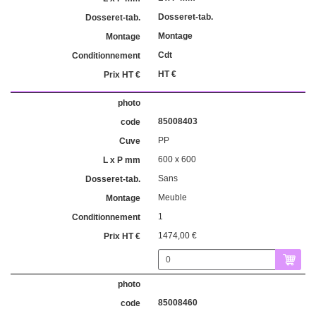
Dosseret-tab.
Montage
Cdt
HT €
85008403
PP
600 x 600
Sans
Meuble
1
1474,00 €
85008460