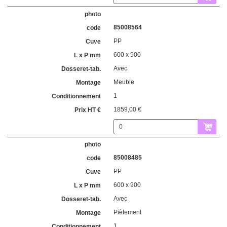
85008564
PP
600 x 900
Avec
Meuble
1
1859,00 €
85008485
PP
600 x 900
Avec
Piètement
1