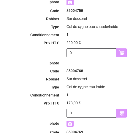
85004759
Sur dosseret
Col de cygne eau chaude/froide
1
220,00 €
85004768
Sur dosseret
Col de cygne eau froide
1
173,00 €
85004769