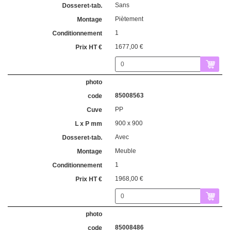
Sans
Piètement
1
1677,00 €
85008563
PP
900 x 900
Avec
Meuble
1
1968,00 €
85008486