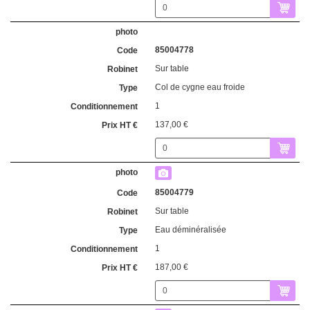
85004778
Sur table
Col de cygne eau froide
1
137,00 €
85004779
Sur table
Eau déminéralisée
1
187,00 €