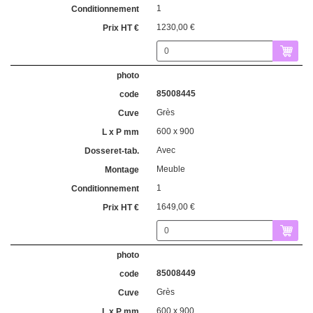
1
1230,00 €
85008445
Grès
600 x 900
Avec
Meuble
1
1649,00 €
85008449
Grès
600 x 900