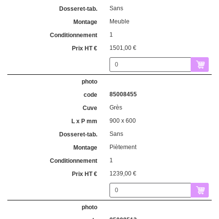
Sans
Meuble
1
1501,00 €
85008455
Grès
900 x 600
Sans
Piètement
1
1239,00 €