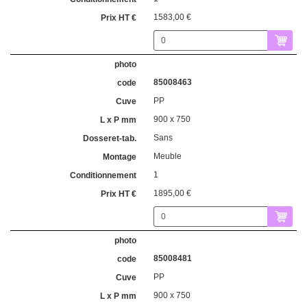
1583,00 €
85008463
PP
900 x 750
Sans
Meuble
1
1895,00 €
85008481
PP
900 x 750