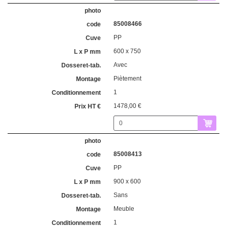
85008466
PP
600 x 750
Avec
Piètement
1
1478,00 €
85008413
PP
900 x 600
Sans
Meuble
1