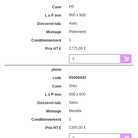
PP
900 x 900
Avec
Piètement
1
1775,00 €
85008442
Grès
600 x 600
Sans
Meuble
1
1305,00 €