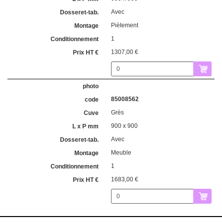
Avec
Piètement
1
1307,00 €
85008562
Grès
900 x 900
Avec
Meuble
1
1683,00 €