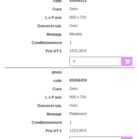
85008512
Grès
900 x 750
Avec
Meuble
1
1531,00 €
85008459
Grès
900 x 750
Avec
Piètement
1
1224,00 €