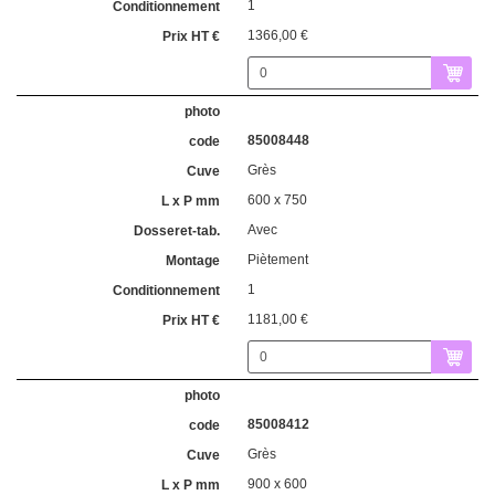
1
1366,00 €
85008448
Grès
600 x 750
Avec
Piètement
1
1181,00 €
85008412
Grès
900 x 600