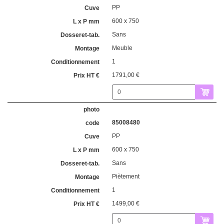
PP
600 x 750
Sans
Meuble
1
1791,00 €
85008480
PP
600 x 750
Sans
Piètement
1
1499,00 €