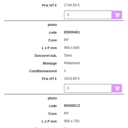
1744,00 €
85008461
PP
900 x 600
Sans
Piètement
1
1616,00 €
85008513
PP
900 x 750