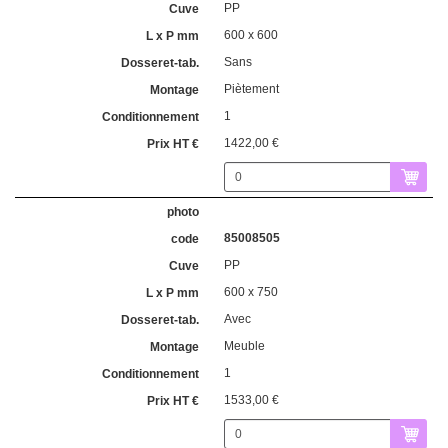
PP
600 x 600
Sans
Piètement
1
1422,00 €
85008505
PP
600 x 750
Avec
Meuble
1
1533,00 €