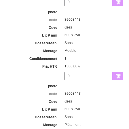
85008443
Grès
600 x 750
Sans
Meuble
1
1580,00 €
85008447
Grès
600 x 750
Sans
Piètement