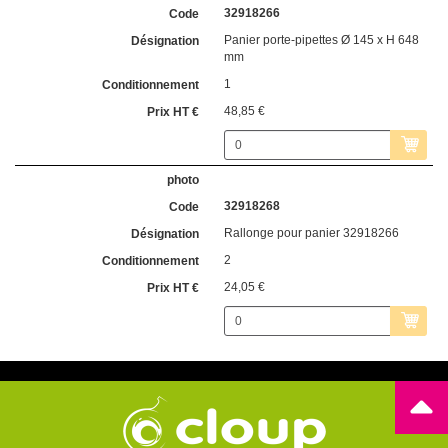
32918266
Panier porte-pipettes Ø 145 x H 648
mm
1
48,85 €
32918268
Rallonge pour panier 32918266
2
24,05 €