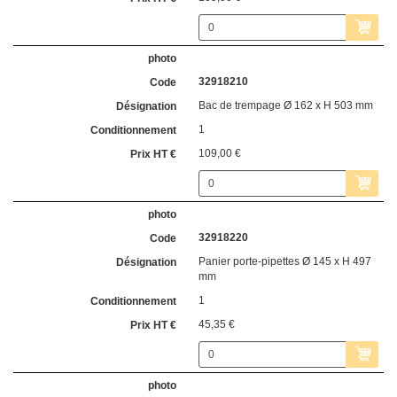
32918210
Bac de trempage Ø 162 x H 503 mm
1
109,00 €
32918220
Panier porte-pipettes Ø 145 x H 497
mm
1
45,35 €