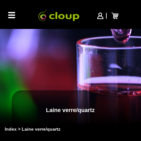
Toggle
navigation
Laine verre/quartz
Index
Laine verre/quartz