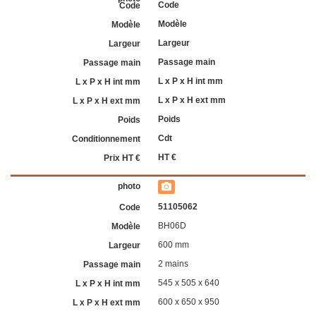
Code
Modèle
Largeur
Passage main
L x P x H int mm
L x P x H ext mm
Poids
Cdt
HT €
51105062
BH06D
600 mm
2 mains
545 x 505 x 640
600 x 650 x 950