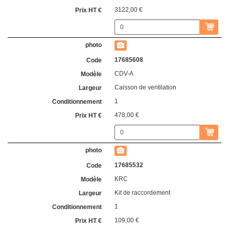
3122,00 €
17685608
CDV-A
Caisson de ventilation
1
478,00 €
17685532
KRC
Kit de raccordement
1
109,00 €