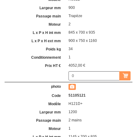
900
Trapèze
2
845 x 700 x 935
900 x 750 x 1160
34
1
4052,00 €
51105121
H121D+
1200
2 mains
1
1145 x 700 x 935