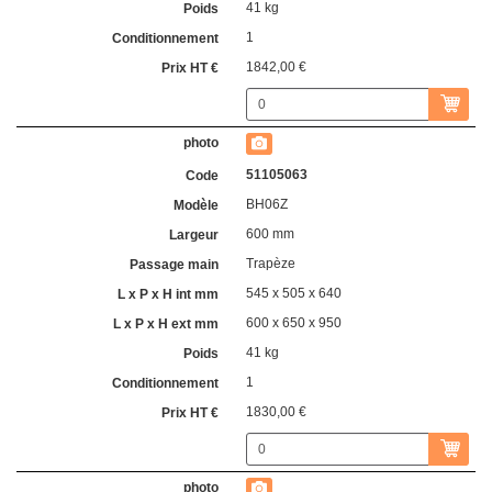
41 kg
1
1842,00 €
51105063
BH06Z
600 mm
Trapèze
545 x 505 x 640
600 x 650 x 950
41 kg
1
1830,00 €