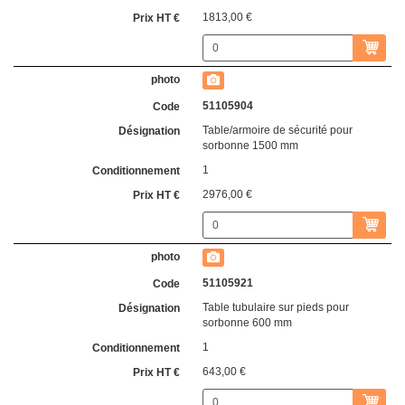
1813,00 €
51105904
Table/armoire de sécurité pour
sorbonne 1500 mm
1
2976,00 €
51105921
Table tubulaire sur pieds pour
sorbonne 600 mm
1
643,00 €