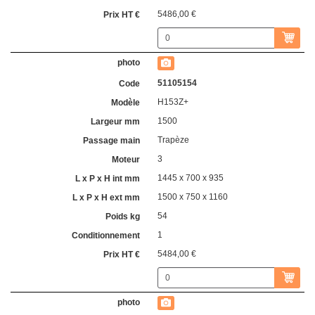
5486,00 €
51105154
H153Z+
1500
Trapèze
3
1445 x 700 x 935
1500 x 750 x 1160
54
1
5484,00 €