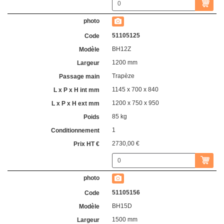
51105125
BH12Z
1200 mm
Trapèze
1145 x 700 x 840
1200 x 750 x 950
85 kg
1
2730,00 €
51105156
BH15D
1500 mm