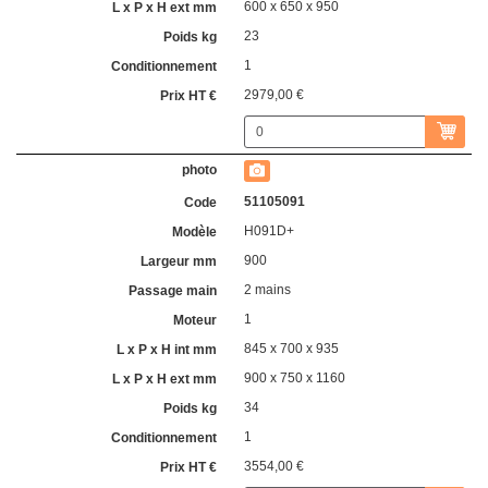
600 x 650 x 950
23
1
2979,00 €
51105091
H091D+
900
2 mains
1
845 x 700 x 935
900 x 750 x 1160
34
1
3554,00 €