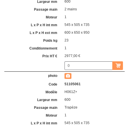
600
2 mains
1
545 x 505 x 735
600 x 650 x 950
23
1
2977,00 €
51105061
H061Z+
600
Trapèze
1
545 x 505 x 735