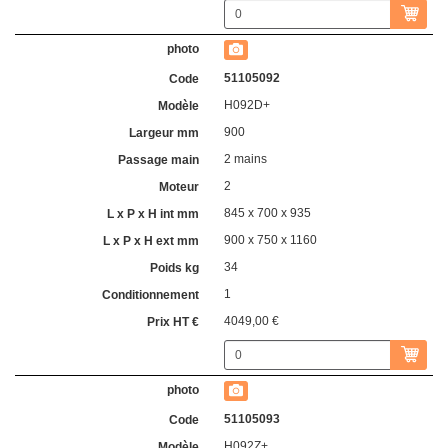
51105092
H092D+
900
2 mains
2
845 x 700 x 935
900 x 750 x 1160
34
1
4049,00 €
51105093
H092Z+