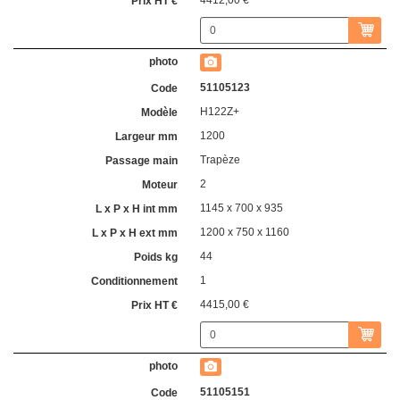
51105123
H122Z+
1200
Trapèze
2
1145 x 700 x 935
1200 x 750 x 1160
44
1
4415,00 €
51105151