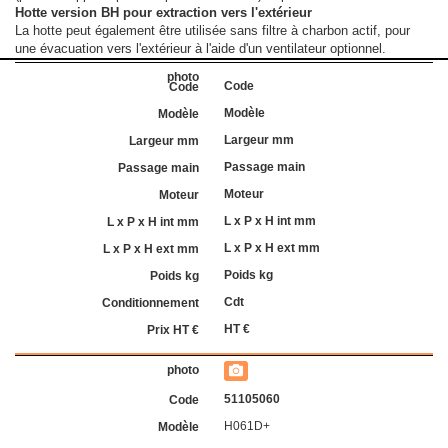
Hotte version BH pour extraction vers l'extérieur
La hotte peut également être utilisée sans filtre à charbon actif, pour
une évacuation vers l'extérieur à l'aide d'un ventilateur optionnel.
Code
Modèle
Largeur mm
Passage main
Moteur
L x P x H int mm
L x P x H ext mm
Poids kg
Cdt
HT €
51105060
H061D+