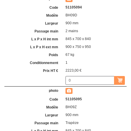
51105094
BH09D
900 mm
2 mains
845 x 700 x 840
900 x 750 x 950
67 kg
1
2223,00 €
51105095
BH09Z
900 mm
Trapèze
845 x 700 x 840