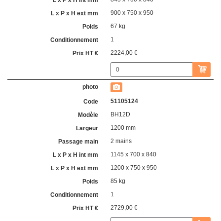
900 x 750 x 950
67 kg
1
2224,00 €
51105124
BH12D
1200 mm
2 mains
1145 x 700 x 840
1200 x 750 x 950
85 kg
1
2729,00 €