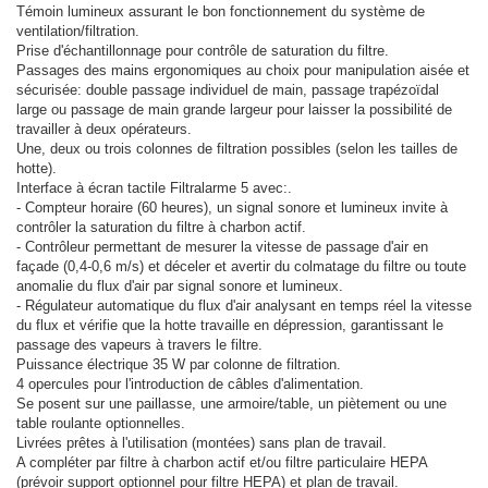
Témoin lumineux assurant le bon fonctionnement du système de
ventilation/filtration.
Prise d'échantillonnage pour contrôle de saturation du filtre.
Passages des mains ergonomiques au choix pour manipulation aisée et
sécurisée: double passage individuel de main, passage trapézoïdal
large ou passage de main grande largeur pour laisser la possibilité de
travailler à deux opérateurs.
Une, deux ou trois colonnes de filtration possibles (selon les tailles de
hotte).
Interface à écran tactile Filtralarme 5 avec:.
- Compteur horaire (60 heures), un signal sonore et lumineux invite à
contrôler la saturation du filtre à charbon actif.
- Contrôleur permettant de mesurer la vitesse de passage d'air en
façade (0,4-0,6 m/s) et déceler et avertir du colmatage du filtre ou toute
anomalie du flux d'air par signal sonore et lumineux.
- Régulateur automatique du flux d'air analysant en temps réel la vitesse
du flux et vérifie que la hotte travaille en dépression, garantissant le
passage des vapeurs à travers le filtre.
Puissance électrique 35 W par colonne de filtration.
4 opercules pour l'introduction de câbles d'alimentation.
Se posent sur une paillasse, une armoire/table, un piètement ou une
table roulante optionnelles.
Livrées prêtes à l'utilisation (montées) sans plan de travail.
A compléter par filtre à charbon actif et/ou filtre particulaire HEPA
(prévoir support optionnel pour filtre HEPA) et plan de travail.