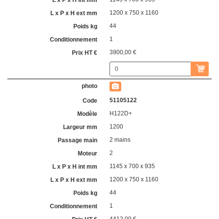
1200 x 750 x 1160
44
1
3900,00 €
51105122
H122D+
1200
2 mains
2
1145 x 700 x 935
1200 x 750 x 1160
44
1
4412,00 €