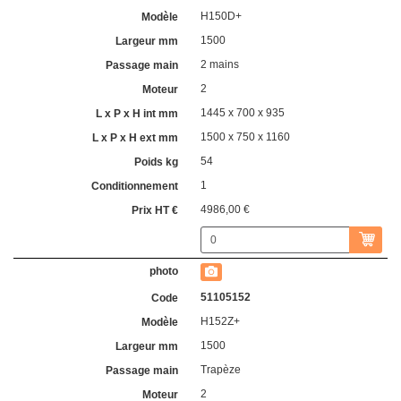
H150D+
1500
2 mains
2
1445 x 700 x 935
1500 x 750 x 1160
54
1
4986,00 €
51105152
H152Z+
1500
Trapèze
2