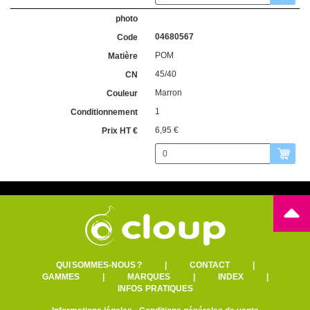
04680567
POM
45/40
Marron
1
6,95 €
QUI SOMMES-NOUS ?
|
CONTACT
|
GAMMES
|
MARQUES
|
INDEX
|
INFOS PRATIQUES