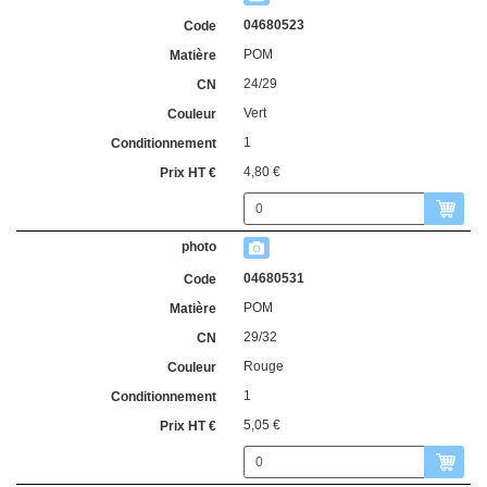
04680523
POM
24/29
Vert
1
4,80 €
04680531
POM
29/32
Rouge
1
5,05 €