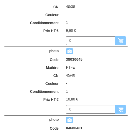
40/38
-
1
9,60 €
38030045
PTFE
45/40
-
1
10,80 €
04680481