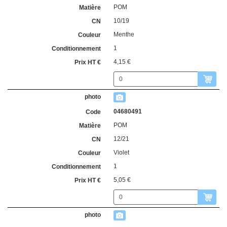
POM
10/19
Menthe
1
4,15 €
04680491
POM
12/21
Violet
1
5,05 €