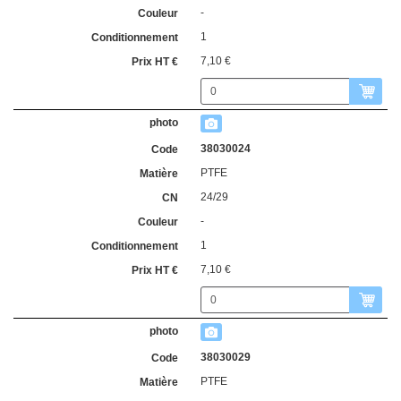
-
1
7,10 €
38030024
PTFE
24/29
-
1
7,10 €
38030029
PTFE