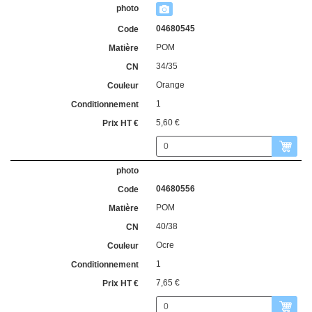
04680545
POM
34/35
Orange
1
5,60 €
04680556
POM
40/38
Ocre
1
7,65 €