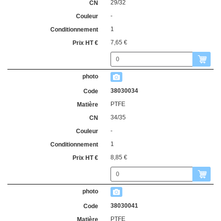
29/32
-
1
7,65 €
38030034
PTFE
34/35
-
1
8,85 €
38030041
PTFE