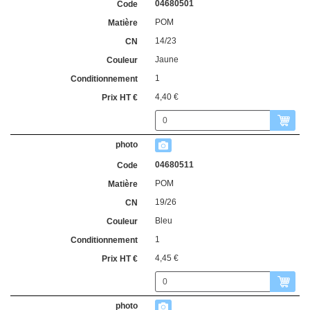
04680501
POM
14/23
Jaune
1
4,40 €
04680511
POM
19/26
Bleu
1
4,45 €