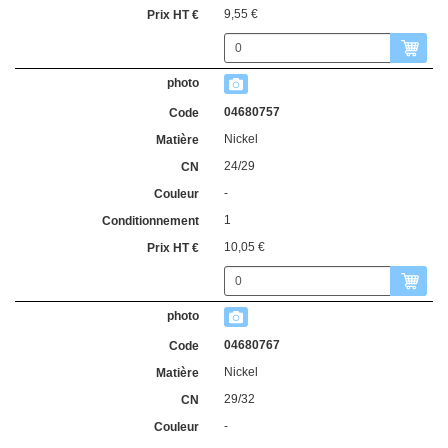
9,55 €
04680757
Nickel
24/29
-
1
10,05 €
04680767
Nickel
29/32
-