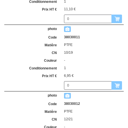
1
11,10 €
38030011
PTFE
10/19
-
1
6,95 €
38030012
PTFE
12/21
-