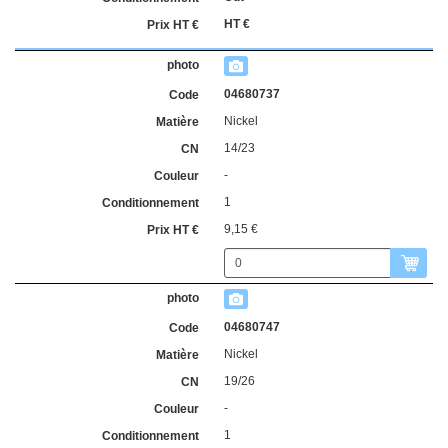
HT €
04680737
Nickel
14/23
-
1
9,15 €
04680747
Nickel
19/26
-
1