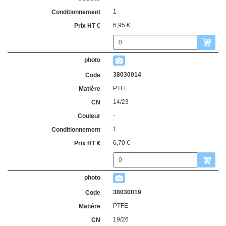
1
6,95 €
38030014
PTFE
14/23
-
1
6,70 €
38030019
PTFE
19/26