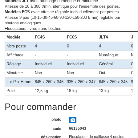
Modèles JLT
avec affichage numérique et minuterie.
Vitesse de 10 à 300 t/min, identique pour l'ensemble des postes.
Modèles FCS
avec vitesse réglable individuellement par postes.
Vitesse 9 pas (10-15-30-45-60-90-120-150-200 t/min) réglable par
boutons analogiques.
Floculateurs livrés sans bécher.
Modèle
FC4S
FC6S
JLT4
JLT
Nbre poste
4
6
4
6
Affichage
-
-
Numérique
Num
Réglage
Individuel
Individuel
Général
Gén
Minuterie
Non
Non
Oui
Oui
L x P x H mm
645 x 260 x 346
935 x 260 x 347
645 x 260 x 345
935
Poids
12,5 kg
18 kg
13 kg
17 
Pour commander
66135043
Floculateur de paillasse 4 postes