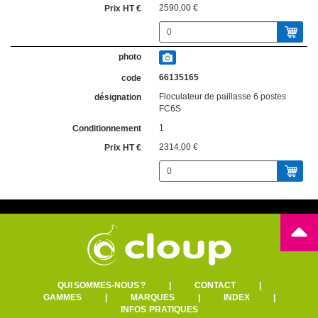
2590,00 €
66135165
Floculateur de paillasse 6 postes
FC6S
1
2314,00 €
QUI SOMMES-NOUS ?
|
CONTACT
|
GAMMES
|
MARQUES
|
INDEX
|
INFOS PRATIQUES