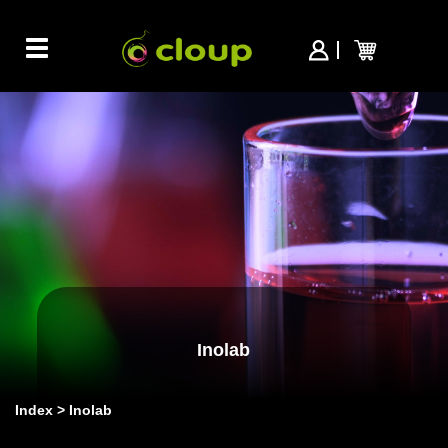
Toggle
navigation
Inolab
Index
Inolab