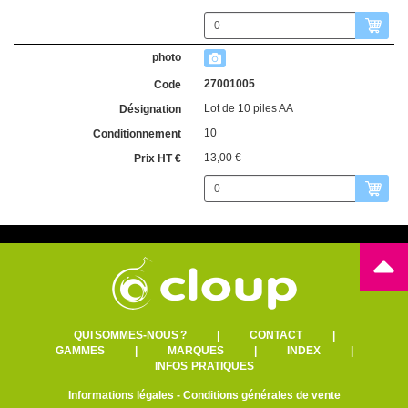
27001005
Lot de 10 piles AA
10
13,00 €
QUI SOMMES-NOUS ?
|
CONTACT
|
GAMMES
|
MARQUES
|
INDEX
|
INFOS PRATIQUES
Informations légales
-
Conditions générales de vente