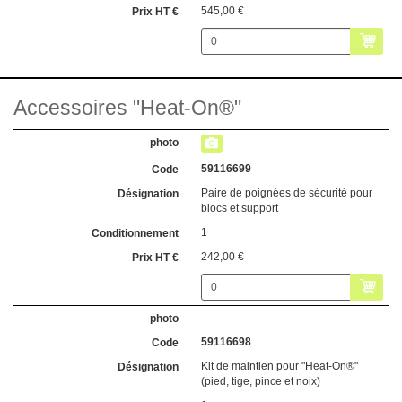
545,00 €
Accessoires "Heat-On®"
59116699
Paire de poignées de sécurité pour
blocs et support
1
242,00 €
59116698
Kit de maintien pour "Heat-On®"
(pied, tige, pince et noix)