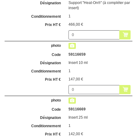
Support "Heat-On®" (à compléter par
insert)
1
466,00 €
59116659
Insert 10 ml
1
147,00 €
59116669
Insert 25 ml
1
142,00 €