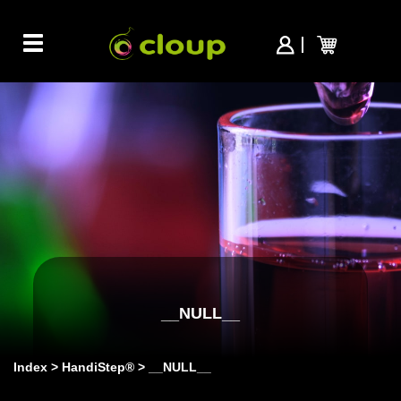
Toggle
navigation
__NULL__
Index
HandiStep®
__NULL__