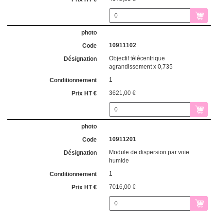
10911102
Objectif télécentrique
agrandissement x 0,735
1
3621,00 €
10911201
Module de dispersion par voie
humide
1
7016,00 €