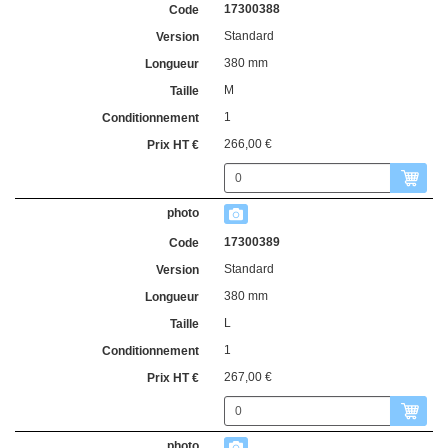
17300388
Standard
380 mm
M
1
266,00 €
17300389
Standard
380 mm
L
1
267,00 €