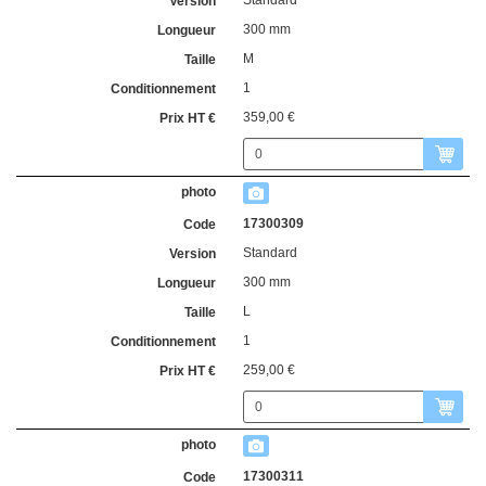
300 mm
M
1
359,00 €
17300309
Standard
300 mm
L
1
259,00 €
17300311