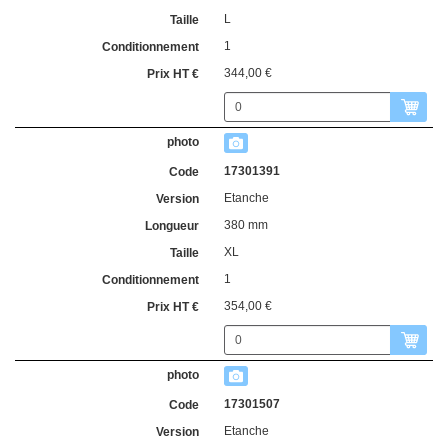
L
1
344,00 €
17301391
Etanche
380 mm
XL
1
354,00 €
17301507
Etanche