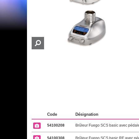
Code
Désignation
54100208
Brûleur Fuego SCS basic avec pédale
54100308
Brûleur Fuego SCS basic RF avec péda