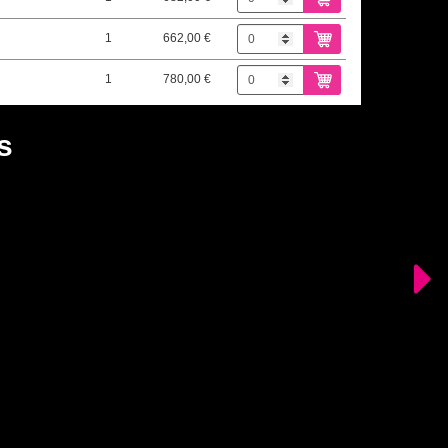
1
662,00 €
1
780,00 €
s