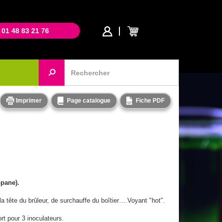
 01 48 83 21 76
Imprimer
Page catalogue
Fiche PDF
opane).
 tête du brûleur, de surchauffe du boîtier….Voyant "hot".
rt pour 3 inoculateurs.