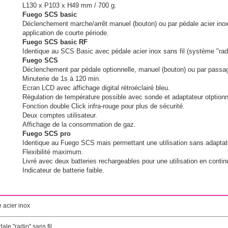
L130 x P103 x H49 mm / 700 g.
Fuego SCS basic
Déclenchement marche/arrêt manuel (bouton) ou par pédale acier inox 
application de courte période.
Fuego SCS basic RF
Identique au SCS Basic avec pédale acier inox sans fil (système "rad
Fuego SCS
Déclenchement par pédale optionnelle, manuel (bouton) ou par passag
Minuterie de 1s à 120 min.
Ecran LCD avec affichage digital rétroéclairé bleu.
Régulation de température possible avec sonde et adaptateur otptionn
Fonction double Click infra-rouge pour plus de sécurité.
Deux comptes utilisateur.
Affichage de la consommation de gaz.
Fuego SCS pro
Identique au Fuego SCS mais permettant une utilisation sans adaptat
Flexibilité maximum.
Livré avec deux batteries rechargeables pour une utilisation en conti
Indicateur de batterie faible.
 acier inox
le "radio" sans fil