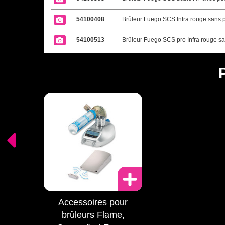
54100408
Brûleur Fuego SCS Infra rouge sans 
54100513
Brûleur Fuego SCS pro Infra rouge sa
Accessoires pour
brûleurs Flame,