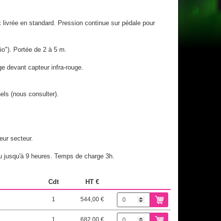
livrée en standard. Pression continue sur pédale pour
io"). Portée de 2 à 5 m.
e devant capteur infra-rouge.
els (nous consulter).
eur secteur.
nu jusqu'à 9 heures. Temps de charge 3h.
Cdt
HT €
1
544,00 €
1
682,00 €