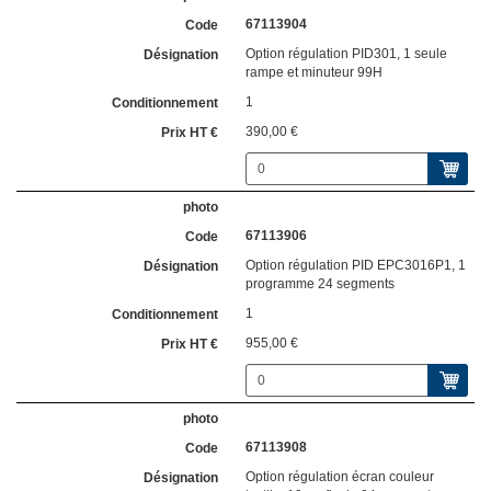
67113904
Option régulation PID301, 1 seule
rampe et minuteur 99H
1
390,00 €
67113906
Option régulation PID EPC3016P1, 1
programme 24 segments
1
955,00 €
67113908
Option régulation écran couleur