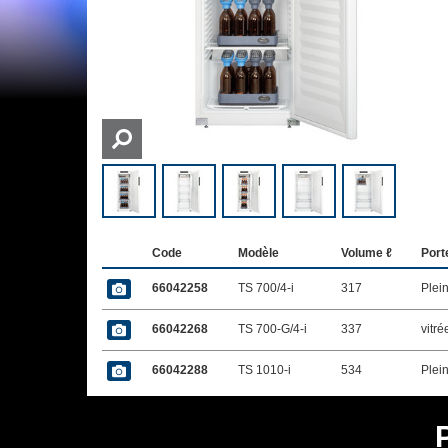
Code
Modèle
Volume ℓ
Port
66042258
TS 700/4-i
317
Plei
66042268
TS 700-G/4-i
337
vitré
66042288
TS 1010-i
534
Plei