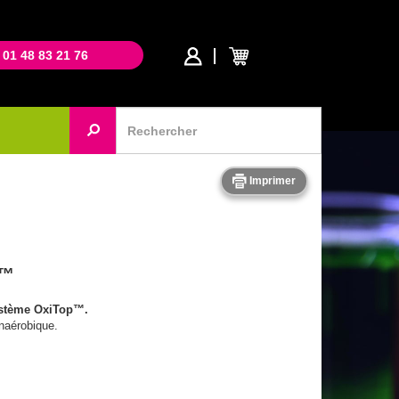
 01 48 83 21 76
Imprimer
P™
ystème OxiTop™.
naérobique.