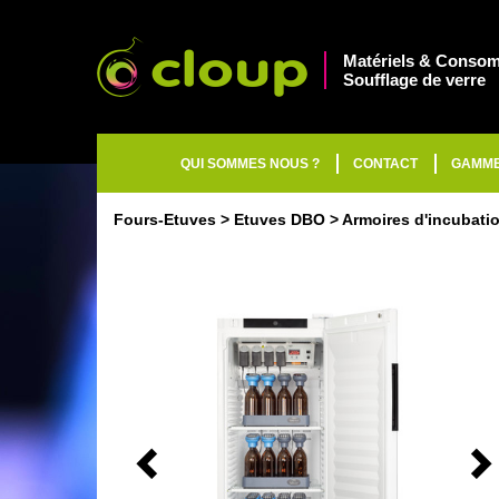
Matériels & Consom
Soufflage de verre
QUI SOMMES NOUS ?
CONTACT
GAMM
Fours-Etuves
Etuves DBO
Armoires d'incubati
Previous