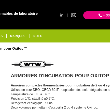
mables de laboratoire
|
+ 33
ES
MARQUES
INDEX
on pour Oxitop™
ARMOIRES D'INCUBATION POUR OXITO
Armoires compactes thermostatées pour incubation de 2 ou 4 s
Utilisation pour DBO, OECD 301F, respiration des sols, dégradation a
Température de +10 à +40°C.
Précision 1°C, stabilité ±0,5°C.
Réfrigérant écologique R600a.
Next
Deux volumes permettant d'accueillir 2 ou 4 système OxiTop.