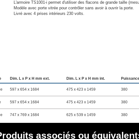
L'armoire TS1001-i permet d'utiliser des flacons de grande taille (mes
Modèle avec porte vitrée pour contrôler sans avoir à ouvrir la porte.
Livré avec 4 prises intérieurs 230 volts.
e
Dim. L x P x H mm ext.
Dim. L x P x H mm int.
Puissanc
ne
597 x 654 x 1684
475 x 423 x 1459
380
e
597 x 654 x 1684
475 x 423 x 1459
380
ne
747 x 769 x 1684
625 x 539 x 1459
380
Produits associés ou équivalent