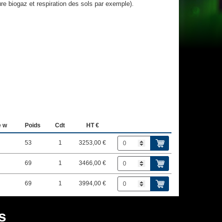
ure biogaz et respiration des sols par exemple).
e w
Poids
Cdt
HT €
53
1
3253,00 €
69
1
3466,00 €
69
1
3994,00 €
s