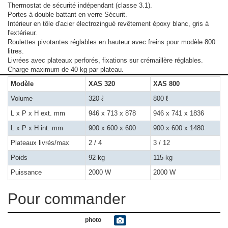
Thermostat de sécurité indépendant (classe 3.1).
Portes à double battant en verre Sécurit.
Intérieur en tôle d'acier électrozingué revêtement époxy blanc, gris à
l'extérieur.
Roulettes pivotantes réglables en hauteur avec freins pour modèle 800
litres.
Livrées avec plateaux perforés, fixations sur crémaillère réglables.
Charge maximum de 40 kg par plateau.
Modèle
XAS 320
XAS 800
Volume
320 ℓ
800 ℓ
L x P x H ext. mm
946 x 713 x 878
946 x 741 x 1836
L x P x H int. mm
900 x 600 x 600
900 x 600 x 1480
Plateaux livrés/max
2 / 4
3 / 12
Poids
92 kg
115 kg
Puissance
2000 W
2000 W
Pour commander