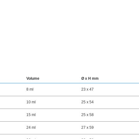
Volume
Ø x H mm
8 ml
23 x 47
10 ml
25 x 54
15 ml
25 x 58
24 ml
27 x 59