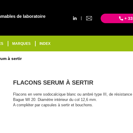
mables de laboratoire
|
+ 33
ES
MARQUES
INDEX
um à sertir
FLACONS SERUM À SERTIR
Flacons en verre sodocalcique blanc ou ambré type III, de résistanc
Bague WI 20. Diamètre intérieur du col 12,6 mm.
A compléter par capsules à sertir et bouchons.