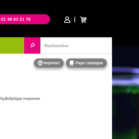
 01 48 83 21 76
Imprimer
Page catalogue
e hydrolytique moyenne.