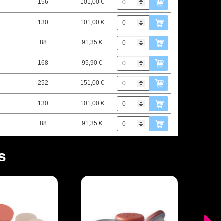
156
101,00 €
130
101,00 €
88
91,35 €
168
95,90 €
252
151,00 €
130
101,00 €
88
91,35 €
s