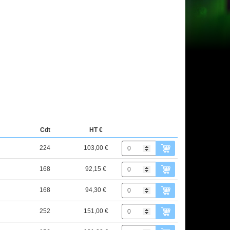
Cdt
HT €
224
103,00 €
168
92,15 €
168
94,30 €
252
151,00 €