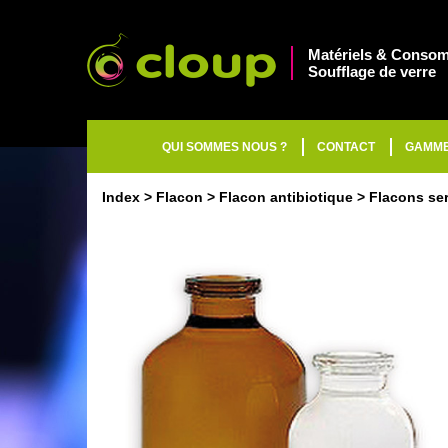
Matériels & Consom
Soufflage de verre
QUI SOMMES NOUS ?
CONTACT
GAMM
Index
Flacon
Flacon antibiotique
Flacons ser