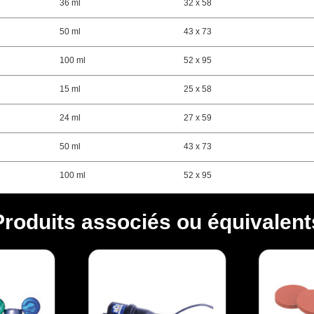
36 ml
32 x 58
50 ml
43 x 73
100 ml
52 x 95
15 ml
25 x 58
24 ml
27 x 59
50 ml
43 x 73
100 ml
52 x 95
Produits associés ou équivalent