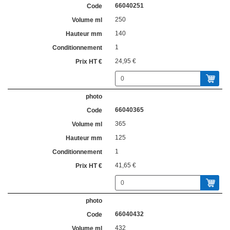
66040251
250
140
1
24,95 €
66040365
365
125
1
41,65 €
66040432
432