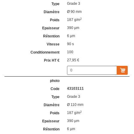
Grade 3
Ø 90 mm
2
187 g/m
390 µm
6 µm
90 s
100
27,95 €
43103111
Grade 3
Ø 110 mm
2
187 g/m
390 µm
6 µm