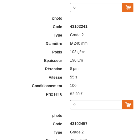
43102241
Grade 2
Ø 240 mm
2
103 g/m
190 µm
8 µm
55 s
100
82,20 €
43102457
Grade 2