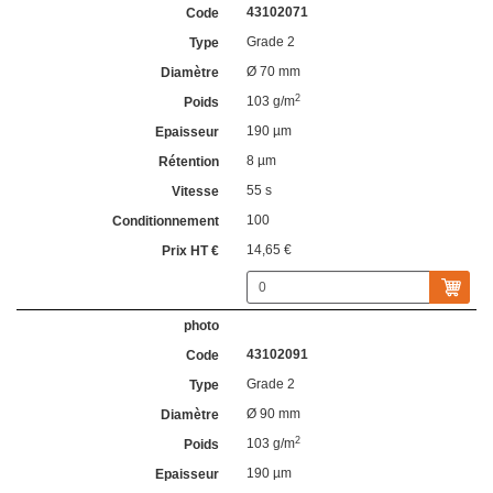
43102071
Grade 2
Ø 70 mm
2
103 g/m
190 µm
8 µm
55 s
100
14,65 €
43102091
Grade 2
Ø 90 mm
2
103 g/m
190 µm