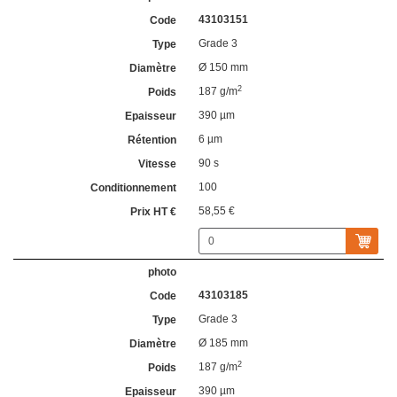
43103151
Grade 3
Ø 150 mm
2
187 g/m
390 µm
6 µm
90 s
100
58,55 €
43103185
Grade 3
Ø 185 mm
2
187 g/m
390 µm