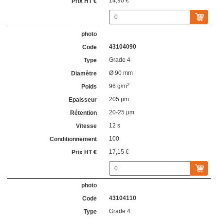
14,90 €
43104090
Grade 4
Ø 90 mm
2
96 g/m
205 µm
20-25 µm
12 s
100
17,15 €
43104110
Grade 4