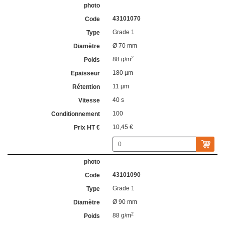
43101070
Grade 1
Ø 70 mm
2
88 g/m
180 µm
11 µm
40 s
100
10,45 €
43101090
Grade 1
Ø 90 mm
2
88 g/m