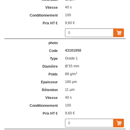
40 s
100
9,60 €
43101050
Grade 1
Ø 55 mm
2
88 g/m
180 µm
11 µm
40 s
100
9,60 €