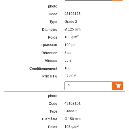
43102125
Grade 2
Ø 125 mm
2
103 g/m
190 µm
8 µm
55 s
100
27,80 €
43102151
Grade 2
Ø 150 mm
2
103 g/m