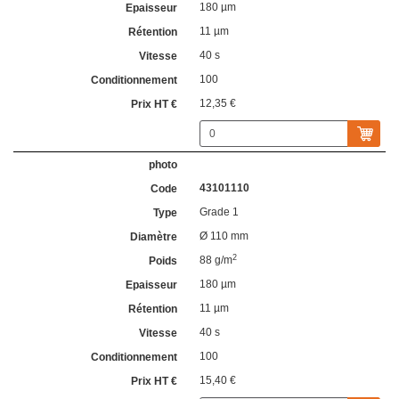
180 µm
11 µm
40 s
100
12,35 €
43101110
Grade 1
Ø 110 mm
2
88 g/m
180 µm
11 µm
40 s
100
15,40 €