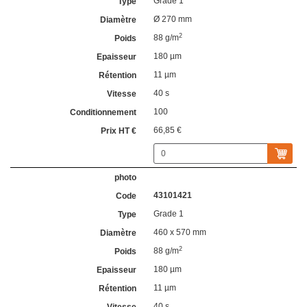
Grade 1
Ø 270 mm
2
88 g/m
180 µm
11 µm
40 s
100
66,85 €
43101421
Grade 1
460 x 570 mm
2
88 g/m
180 µm
11 µm
40 s