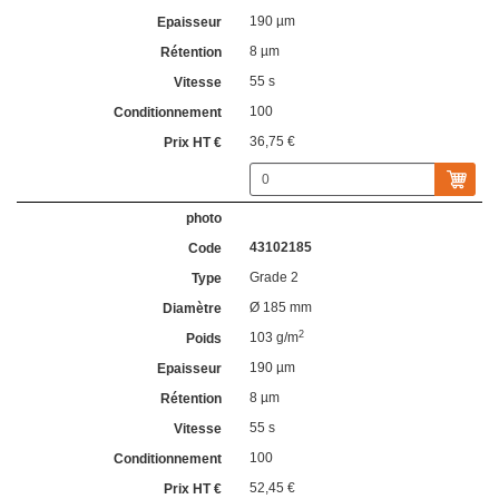
190 µm
8 µm
55 s
100
36,75 €
43102185
Grade 2
Ø 185 mm
2
103 g/m
190 µm
8 µm
55 s
100
52,45 €