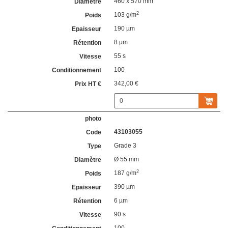
460 x 570 mm
2
103 g/m
190 µm
8 µm
55 s
100
342,00 €
43103055
Grade 3
Ø 55 mm
2
187 g/m
390 µm
6 µm
90 s