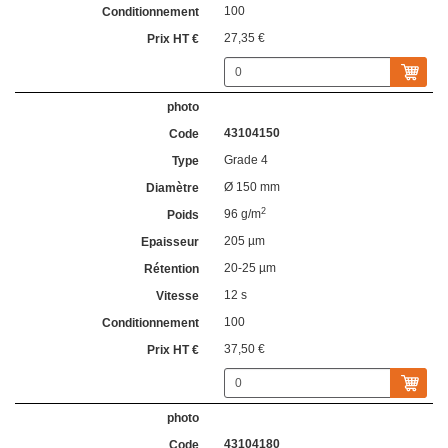
100
27,35 €
43104150
Grade 4
Ø 150 mm
2
96 g/m
205 µm
20-25 µm
12 s
100
37,50 €
43104180