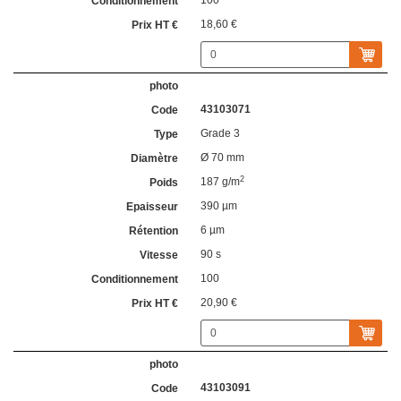
100
18,60 €
43103071
Grade 3
Ø 70 mm
2
187 g/m
390 µm
6 µm
90 s
100
20,90 €
43103091