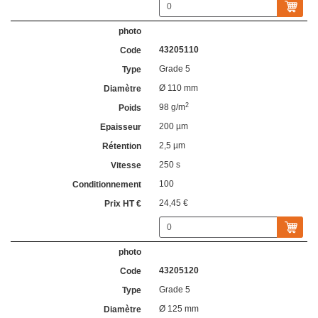
43205110
Grade 5
Ø 110 mm
2
98 g/m
200 µm
2,5 µm
250 s
100
24,45 €
43205120
Grade 5
Ø 125 mm