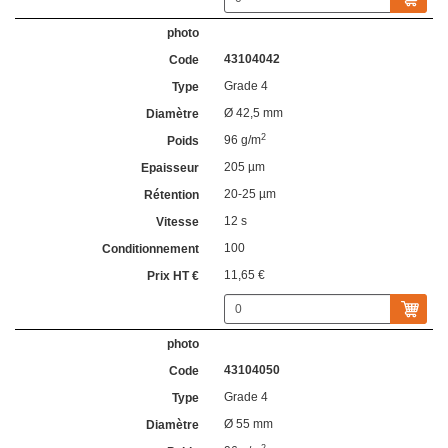
43104042
Grade 4
Ø 42,5 mm
2
96 g/m
205 µm
20-25 µm
12 s
100
11,65 €
43104050
Grade 4
Ø 55 mm
2