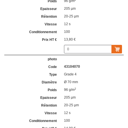
96 g/m
205 µm
20-25 µm
12 s
100
13,80 €
43104070
Grade 4
Ø 70 mm
2
96 g/m
205 µm
20-25 µm
12 s
100