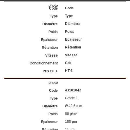
Code
Type
Diamètre
Poids
Epaisseur
Rétention
Vitesse
Cdt
HT €
43101042
Grade 1
Ø 42,5 mm
2
88 g/m
180 µm
11 µm