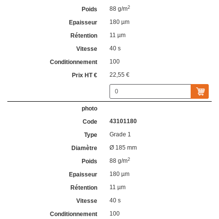
2
88 g/m
180 µm
11 µm
40 s
100
22,55 €
43101180
Grade 1
Ø 185 mm
2
88 g/m
180 µm
11 µm
40 s
100