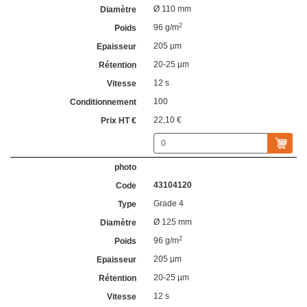
Ø 110 mm
2
96 g/m
205 µm
20-25 µm
12 s
100
22,10 €
43104120
Grade 4
Ø 125 mm
2
96 g/m
205 µm
20-25 µm
12 s