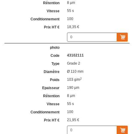
8 µm
55 s
100
18,35 €
43102111
Grade 2
Ø 110 mm
2
103 g/m
190 µm
8 µm
55 s
100
21,95 €