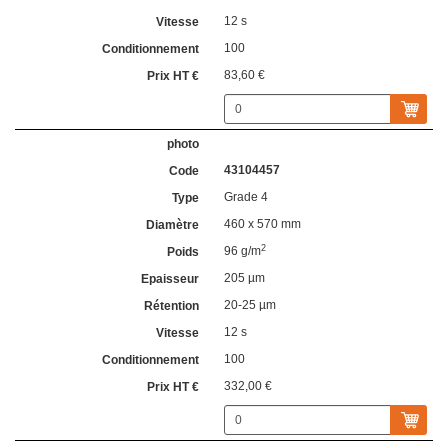
12 s
100
83,60 €
43104457
Grade 4
460 x 570 mm
2
96 g/m
205 µm
20-25 µm
12 s
100
332,00 €