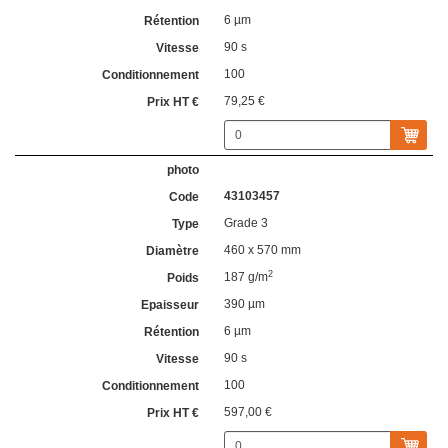
6 µm
90 s
100
79,25 €
43103457
Grade 3
460 x 570 mm
2
187 g/m
390 µm
6 µm
90 s
100
597,00 €