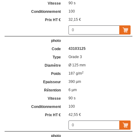
90 s
100
32,15 €
43103125
Grade 3
Ø 125 mm
2
187 g/m
390 µm
6 µm
90 s
100
42,55 €