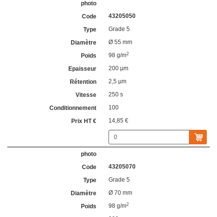
43205050
Grade 5
Ø 55 mm
2
98 g/m
200 µm
2,5 µm
250 s
100
14,85 €
43205070
Grade 5
Ø 70 mm
2
98 g/m