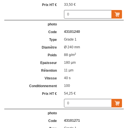
33,50 €
43101240
Grade 1
Ø 240 mm
2
88 g/m
180 µm
11 µm
40 s
100
54,25 €
43101271