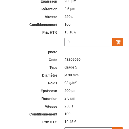
200 µm
2,5 µm
250 s
100
15,10 €
43205090
Grade 5
Ø 90 mm
2
98 g/m
200 µm
2,5 µm
250 s
100
19,45 €