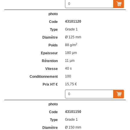
43101120
Grade 1
Ø 125 mm
2
88 g/m
180 µm
11 µm
40 s
100
15,75 €
43101150
Grade 1
Ø 150 mm