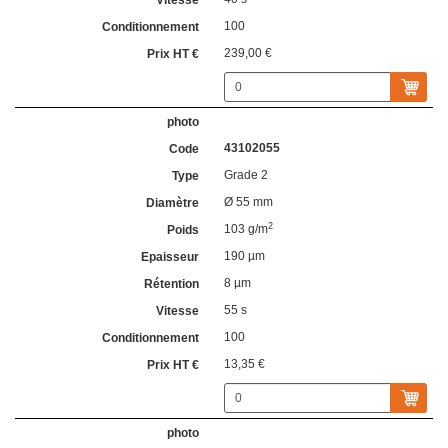
100
239,00 €
43102055
Grade 2
Ø 55 mm
2
103 g/m
190 µm
8 µm
55 s
100
13,35 €