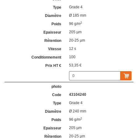
Grade 4
Ø 185 mm
2
96 g/m
205 µm
20-25 µm
12 s
100
53,35 €
43104240
Grade 4
Ø 240 mm
2
96 g/m
205 µm
20-25 µm