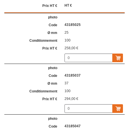
HT €
43185025
25
100
258,00 €
43185037
37
100
294,00 €
43185047