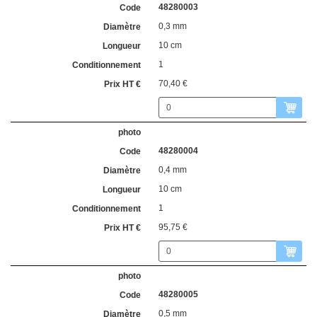
48280003
0,3 mm
10 cm
1
70,40 €
48280004
0,4 mm
10 cm
1
95,75 €
48280005
0,5 mm