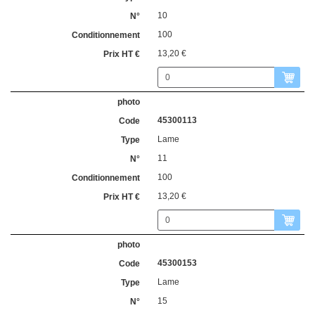
10
100
13,20 €
45300113
Lame
11
100
13,20 €
45300153
Lame
15