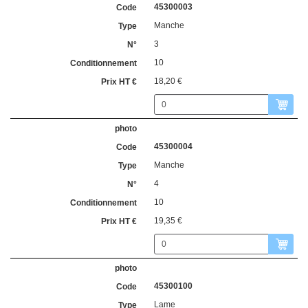
45300003
Manche
3
10
18,20 €
45300004
Manche
4
10
19,35 €
45300100
Lame