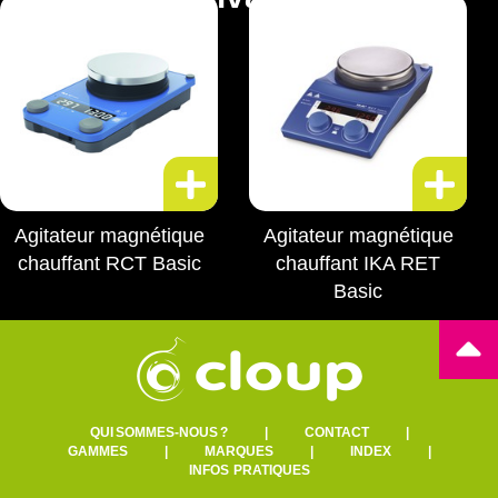
Agitateur magnétique
Agitateur magnétique
chauffant RCT Basic
chauffant IKA RET
Basic
QUI SOMMES-NOUS ?
|
CONTACT
|
GAMMES
|
MARQUES
|
INDEX
|
INFOS PRATIQUES