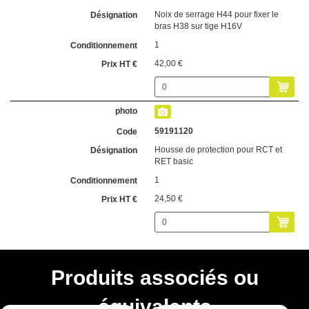
Noix de serrage H44 pour fixer le
bras H38 sur tige H16V
1
42,00 €
59191120
Housse de protection pour RCT et
RET basic
1
24,50 €
Produits associés ou
équivalents