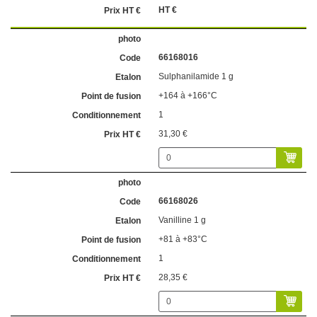
HT €
66168016
Sulphanilamide 1 g
+164 à +166°C
1
31,30 €
66168026
Vanilline 1 g
+81 à +83°C
1
28,35 €