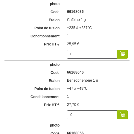
66168036
Caféine 1 g
+235 à +237°C
1
25,95 €
66168046
Benzophénone 1 g
+47 à +49°C
1
27,70 €
66168056