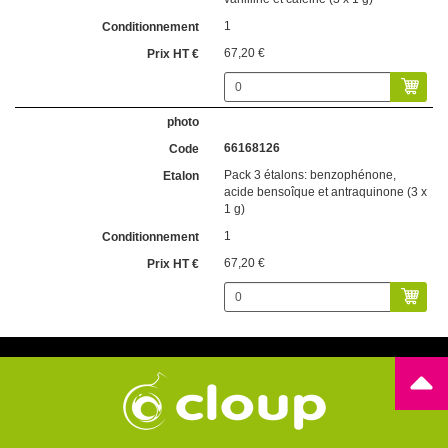
1
67,20 €
66168126
Pack 3 étalons: benzophénone,
acide bensoîque et antraquinone (3 x
1 g)
1
67,20 €