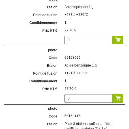
Anthraquinone 1 g
+283 à +286°C
1
27,70 €
66168066
Acide benzoîque 1 g
+121 à +123°C
1
27,70 €
66168116
Pack 3 étalons: sulfanilamide,
vanilline et caféine (3 x 1 g)