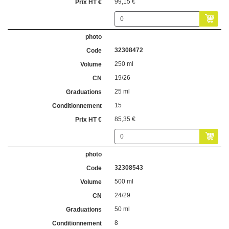
99,15 €
32308472
250 ml
19/26
25 ml
15
85,35 €
32308543
500 ml
24/29
50 ml
8