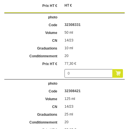
HT €
32308331
50 ml
14/23
10 ml
20
77,30 €
32308421
125 ml
14/23
25 ml
20