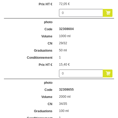
72,05 €
32308604
1000 ml
29/32
50 ml
1
15,40 €
32308655
2000 ml
34/35
100 ml
1