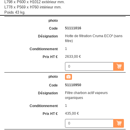
L798 x P600 x H1012 extérieur mm.
L778 x P569 x H760 intérieur mm.
Poids 43 kg.
51111016
Hotte de filtration Cruma ECO² (sans
filtre)
1
2633,00 €
51110950
Filtre charbon actif vapeurs
organiques
1
435,00 €