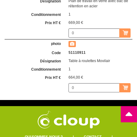
Plan de travail en verre avec bac de
rétention en acier
1
669,00 €
51110911
Table à roulettes Movilair
1
664,00 €
QUI SOMMES-NOUS ?
|
CONTACT
|