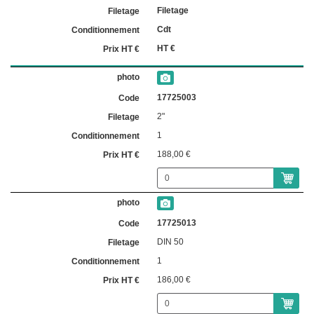
Filetage
Cdt
HT €
17725003
2"
1
188,00 €
17725013
DIN 50
1
186,00 €