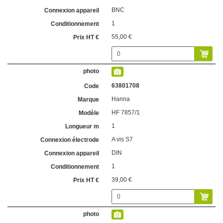
BNC
1
55,00 €
63801708
Hanna
HF 7857/1
1
A vis S7
DIN
1
39,00 €