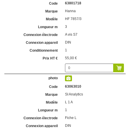
63801718
Hanna
HF 7857/3
3
A vis S7
DIN
1
55,00 €
63063010
SI Analytics
L 1 A
1
Fiche L
DIN