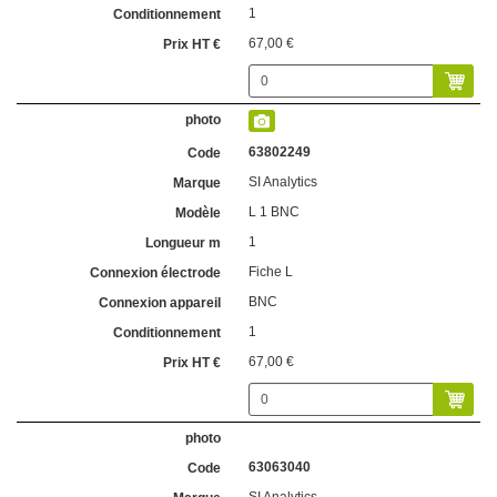
1
67,00 €
63802249
SI Analytics
L 1 BNC
1
Fiche L
BNC
1
67,00 €
63063040