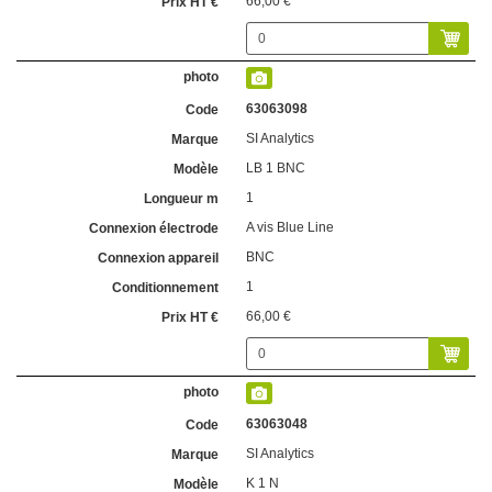
66,00 €
63063098
SI Analytics
LB 1 BNC
1
A vis Blue Line
BNC
1
66,00 €
63063048
SI Analytics
K 1 N