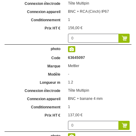
Tête Multipin
BNC + RCA (Cinch) IP67
1
156,00 €
63645097
Mettler
-
1.2
Tête Multipin
BNC + banane 4 mm
1
137,00 €