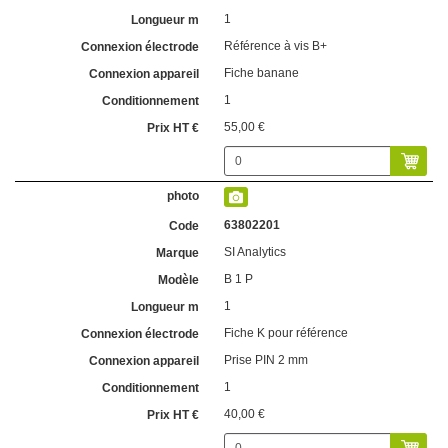
1
Référence à vis B+
Fiche banane
1
55,00 €
63802201
SI Analytics
B 1 P
1
Fiche K pour référence
Prise PIN 2 mm
1
40,00 €