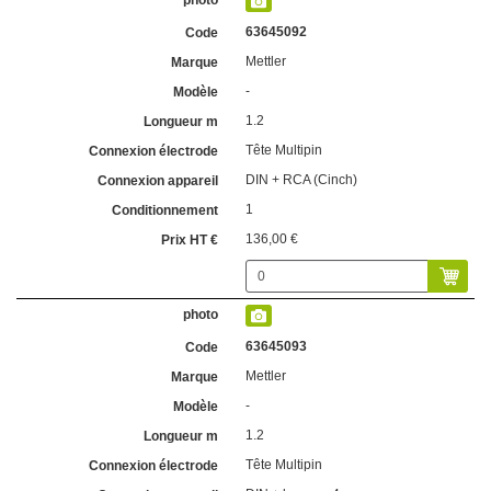
63645092
Mettler
-
1.2
Tête Multipin
DIN + RCA (Cinch)
1
136,00 €
63645093
Mettler
-
1.2
Tête Multipin