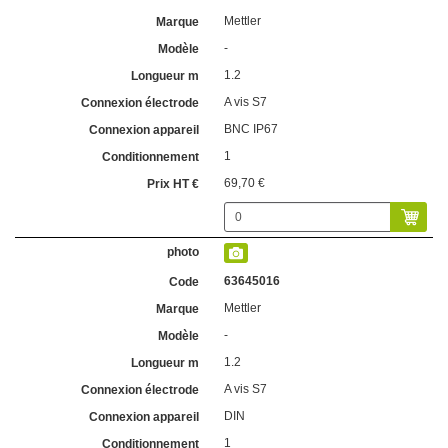
Mettler
-
1.2
A vis S7
BNC IP67
1
69,70 €
63645016
Mettler
-
1.2
A vis S7
DIN
1