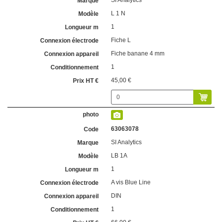
SI Analytics
L 1 N
1
Fiche L
Fiche banane 4 mm
1
45,00 €
63063078
SI Analytics
LB 1A
1
A vis Blue Line
DIN
1