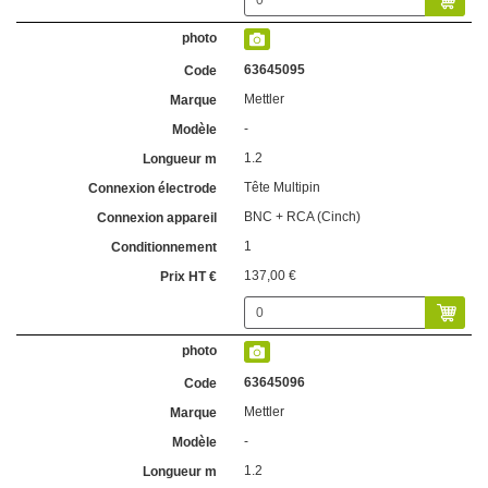
63645095
Mettler
-
1.2
Tête Multipin
BNC + RCA (Cinch)
1
137,00 €
63645096
Mettler
-
1.2