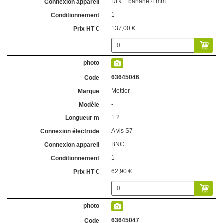
DIN + banane 4 mm
1
137,00 €
63645046
Mettler
-
1.2
A vis S7
BNC
1
62,90 €
63645047