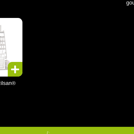
gou
Rilsan®